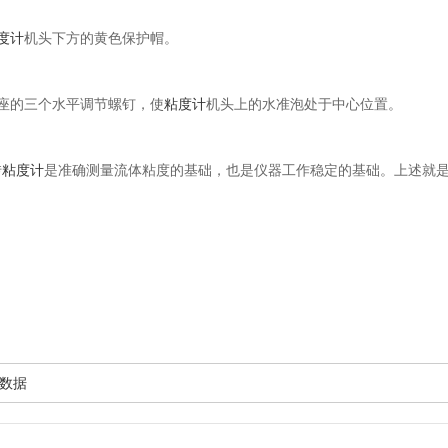
度计
机头下方的黄色保护帽。
座的三个水平调节螺钉，使
粘度计
机头上的水准泡处于中心位置。
转
粘度计
是准确测量流体粘度的基础，也是仪器工作稳定的基础。上述就
数据