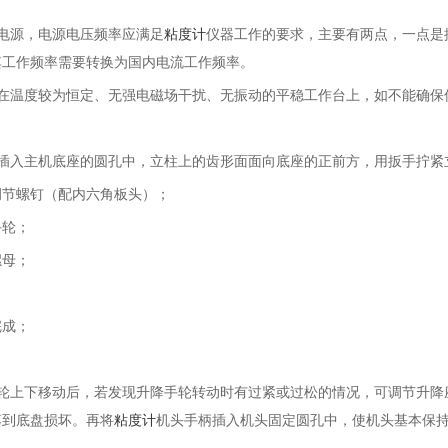
电源，电源电压频率应满足
粘度计
仪器工作的要求，主要有两点，一点是
其工作频率需要转换为国内电流工作频率。
装在温度较为恒定、无强电磁场干扰、无振动的平稳工作台上，如不能确保
柱插入主机底座的圆孔中，立柱上的齿形面面向底座的正前方，用扳手拧紧
调节螺钉（配内六角板头）；
手轮；
螺母；
；
完成；
手轮上下移动后，若发现升降手轮转动时有过紧或过松的情况，可调节升降
落到底盘损坏。再将
粘度计
机头手柄插入机头固定圆孔中，使机头基本保