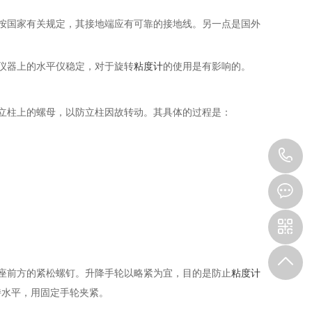
按国家有关规定，其接地端应有可靠的接地线。另一点是国外
仪器上的水平仪稳定，对于旋转
粘度计
的使用是有影响的。
立柱上的螺母，以防立柱因故转动。其具体的过程是：
0
3
座前方的紧松螺钉。升降手轮以略紧为宜，目的是防止
粘度计
持水平，用固定手轮夹紧。