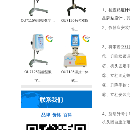
1、检查
粘度计
品牌
粘度计
，
OU7115智能型数字…
OU7120触控双圆
2、仪器应安
筒…
3、将带齿立
①、升降松紧
②、机头固定
OU7125智能型数
OU7135温控一体
③、立柱固定
字…
式…
④、升降手轮
⑤、立柱安装
联系我们
4、旋动升降
品牌_价格_百科
机头因自重坠