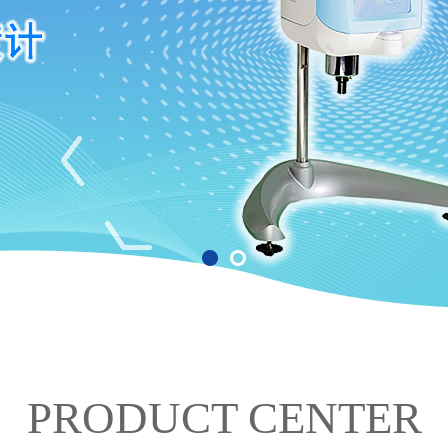
PRODUCT CENTER