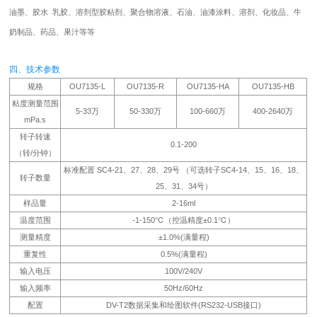
油墨、胶水 乳胶、溶剂型胶粘剂、聚合物溶液、石油、油漆涂料、溶剂、化妆品、牛
奶制品、药品、果汁等等
四、技术参数
规格
OU7135-L
OU7135-R
OU7135-HA
OU7135-HB
粘度测量范围
5-33万
50-330万
100-660万
400-2640万
mPa.s
转子转速
0.1-200
（转/分钟）
标准配置 SC4-21、27、28、29号 （可选转子SC4-14、15、16、18、
转子数量
25、31、34号）
样品量
2-16ml
温度范围
-1-150℃（控温精度±0.1℃）
测量精度
±1.0%(满量程)
重复性
0.5%(满量程)
输入电压
100V/240V
输入频率
50Hz/60Hz
配置
DV-T2数据采集和绘图软件(RS232-USB接口)