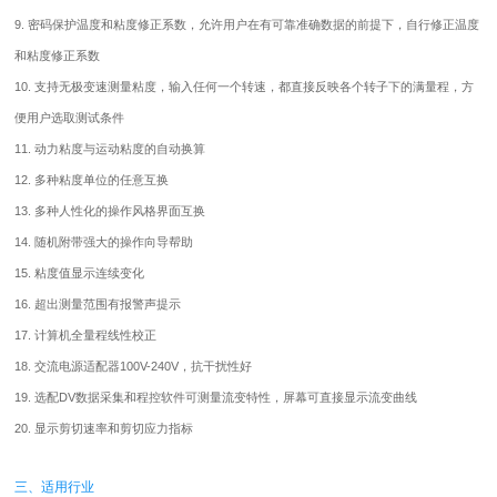
9. 密码保护温度和粘度修正系数，允许用户在有可靠准确数据的前提下，自行修正温度
和粘度修正系数
10. 支持无极变速测量粘度，输入任何一个转速，都直接反映各个转子下的满量程，方
便用户选取测试条件
11. 动力粘度与运动粘度的自动换算
12. 多种粘度单位的任意互换
13. 多种人性化的操作风格界面互换
14. 随机附带强大的操作向导帮助
15. 粘度值显示连续变化
16. 超出测量范围有报警声提示
17. 计算机全量程线性校正
18. 交流电源适配器100V-240V，抗干扰性好
19. 选配DV数据采集和程控软件可测量流变特性，屏幕可直接显示流变曲线
20. 显示剪切速率和剪切应力指标
三、适用行业