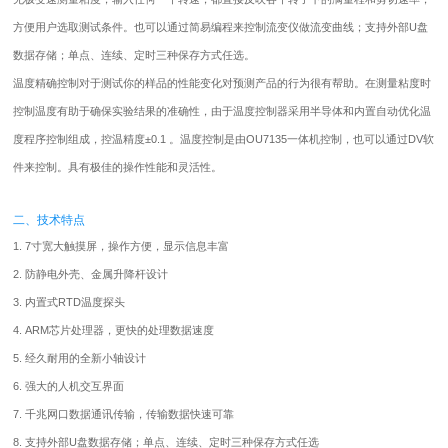
方便用户选取测试条件。也可以通过简易编程来控制流变仪做流变曲线；支持外部U盘
数据存储；单点、连续、定时三种保存方式任选。
温度精确控制对于测试你的样品的性能变化对预测产品的行为很有帮助。在测量粘度时
控制温度有助于确保实验结果的准确性，由于温度控制器采用半导体和内置自动优化温
度程序控制组成，控温精度±0.1 。温度控制是由OU7135一体机控制，也可以通过DV软
件来控制。具有极佳的操作性能和灵活性。
二、技术特点
1. 7寸宽大触摸屏，操作方便，显示信息丰富
2. 防静电外壳、金属升降杆设计
3. 内置式RTD温度探头
4. ARM芯片处理器，更快的处理数据速度
5. 经久耐用的全新小轴设计
6. 强大的人机交互界面
7. 千兆网口数据通讯传输，传输数据快速可靠
8. 支持外部U盘数据存储；单点、连续、定时三种保存方式任选