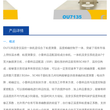
产品详情
一、概述
OU7135流变仪温控一体机是综合了粘度测量、温度精确控制于一体。突破了现有市场
上用恒温水槽、粘度测量仪、小量样品适配器组成分体机。一体机流变仪系统是由7寸
宽大触摸屏主机，小量样品适配器（SSR）圆柱形的样品套筒和SC4转子、温控仪构
成；能够显示剪切速率和剪切应力指标，可以在一定剪切速率下进行精确测量，检测样
品用量只需要2 到16m，SC4转子圆柱形几何结构能够提供很准确的粘度测量；电动升
降，精确定位。小量样品筒装卸方便，给清洗工作带来方便。小量样品筒与温度控制器
紧密配合，可以很精确地进行样品恒温。转子的搅拌动作，加上样品量很少，能够将样
品温度的不均匀性减少到最低。恒温时间大大缩短。流变仪系统带密码保护温度和粘度
修正系数，允许用户在有可靠准确数据的前提下，自行修正温度和粘度修正系数。支持
无极变速测量粘度，输入任何一个转速，都直接反映各个转子下的满量程和剪切速率，