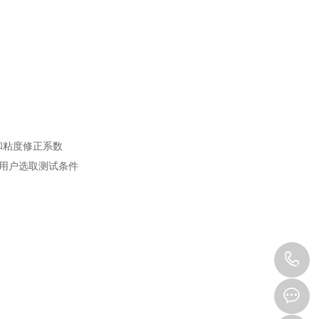
和粘度修正系数
便用户选取测试条件
0
3