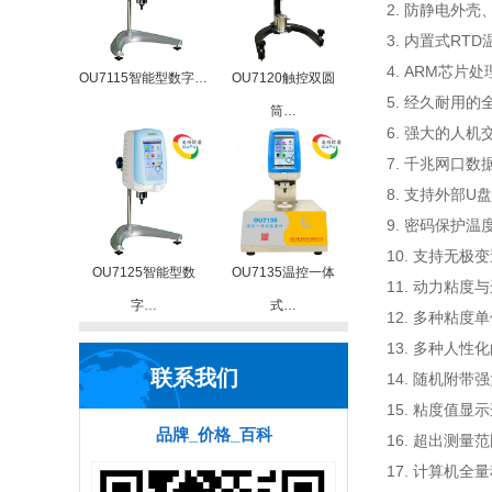
2. 防静电外
3. 内置式RT
4. ARM芯
OU7115智能型数字…
OU7120触控双圆
5. 经久耐用
筒…
6. 强大的人机
7. 千兆网口
8. 支持外部
9. 密码保护
10. 支持无
OU7125智能型数
OU7135温控一体
11. 动力粘
字…
式…
12. 多种粘度
13. 多种人
联系我们
14. 随机附
15. 粘度值显
品牌_价格_百科
16. 超出测量
17. 计算机全