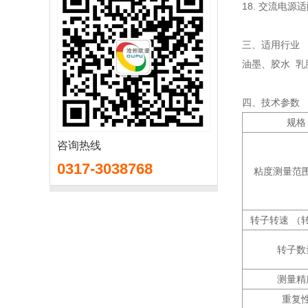
18. 交流电源适
三、适用行业
油墨、胶水 
四、技术参数
规格
咨询热线
0317-3038768
粘度测量范围m
转子转速 （
转子数
测量精
重复