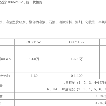
配器100V-240V，抗干扰性好
乳胶、溶剂型胶粘剂、聚合物溶液、石油、油漆涂料、溶剂、化妆品、牛奶
OU7115-1
OU7115-2
Pa.s
1-60万
1-600万
转/分钟）
1-60
0.1-100
L量程配（1、2、3、4号4
量
R、HA、HB量程配（2、3、4、5、6
度
±1.0%
性
0.2%(