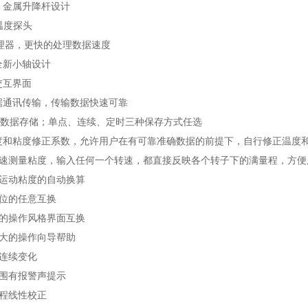
壳、金属升降杆设计
D温度探头
片处理器，更快的处理数据速度
的全新小轴设计
交互界面
数据通讯传输，传输数据快速可靠
U盘数据存储；单点、连续、定时三种保存方式任选
温度和粘度修正系数，允许用户在有可靠准确数据的前提下，自行修正温度
极变速测量粘度，输入任何一个转速，都直接反映各个转子下的满量程，方
度与运动粘度的自动换算
单位的任意互换
性化的操作风格界面互换
带强大的操作向导帮助
示连续变化
范围有报警声提示
量程线性校正